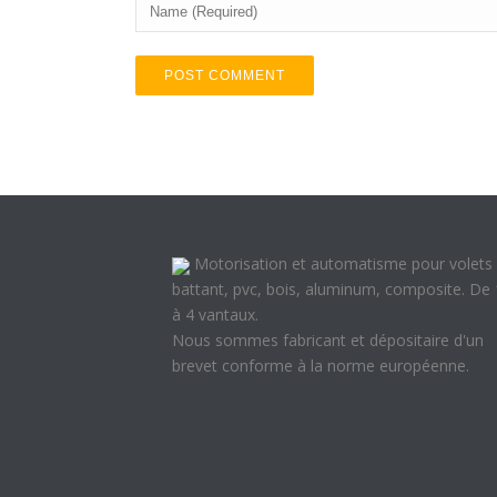
Motorisation et automatisme pour volets
battant, pvc, bois, aluminum, composite. De 
à 4 vantaux.
Nous sommes fabricant et dépositaire d'un
brevet conforme à la norme européenne.