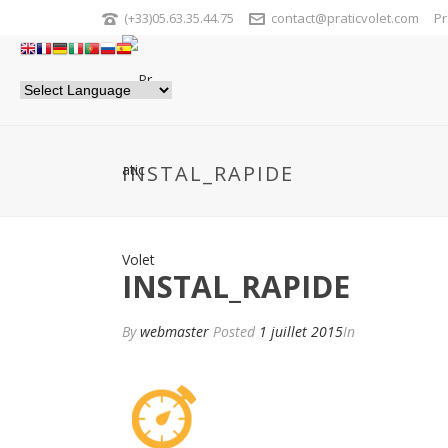
(+33)05.63.35.44.75
contact@praticvolet.com
Pr
INSTAL_RAPIDE
INSTAL_RAPIDE
By
webmaster
Posted
1 juillet 2015
In