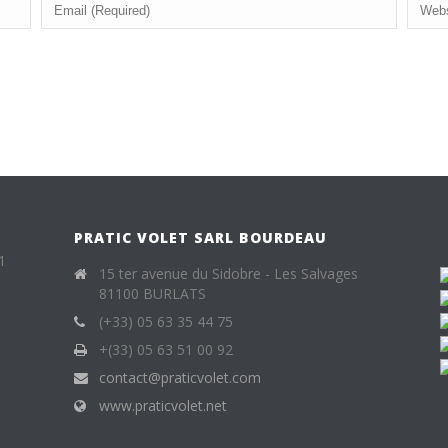
PRATIC VOLET SARL BOURDEAU
1
15 ter avenue du Sidobre - Les Salvages
81100 BURLATS
(+33) 05 63 35 44 75
+(33) 05 63 51 00 92
contact@praticvolet.com
www.praticvolet.net