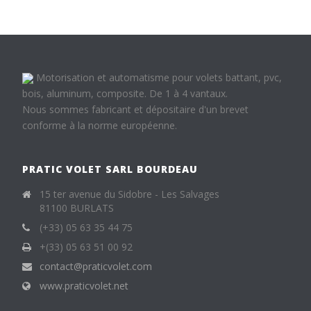
Motorisation et automatisme pour volets battant, pvc,
bois, aluminum, composite. De 1 à 4 vantaux.
Nous sommes fabricant et dépositaire d'un brevet
conforme à la norme européenne.
PRATIC VOLET SARL BOURDEAU
15 ter avenue du Sidobre - Les Salvages
81100 BURLATS
(+33) 05 63 35 44 75
+(33) 05 63 51 00 92
contact@praticvolet.com
www.praticvolet.net