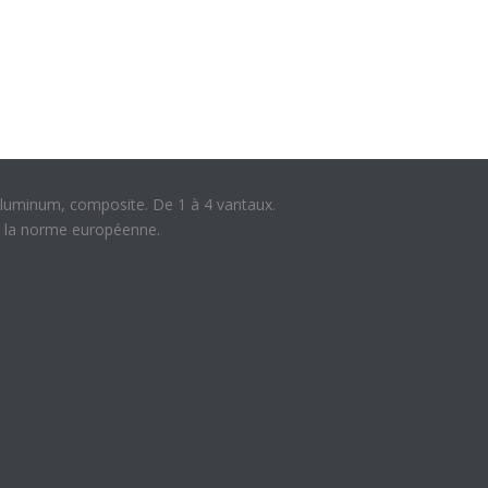
aluminum, composite. De 1 à 4 vantaux.
à la norme européenne.