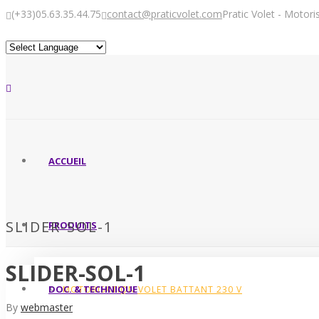
(+33)05.63.35.44.75
contact@praticvolet.com
Pratic Volet - Motor
ACCUEIL
SLIDER-SOL-1
PRODUITS
SLIDER-SOL-1
DOC. & TECHNIQUE
MOTORISATION VOLET BATTANT 230 V
By
webmaster