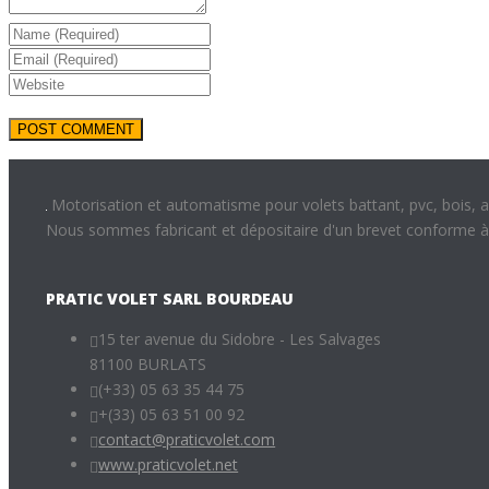
Motorisation et automatisme pour volets battant, pvc, bois, 
Nous sommes fabricant et dépositaire d'un brevet conforme 
PRATIC VOLET SARL BOURDEAU
15 ter avenue du Sidobre - Les Salvages
81100 BURLATS
(+33) 05 63 35 44 75
+(33) 05 63 51 00 92
contact@praticvolet.com
www.praticvolet.net