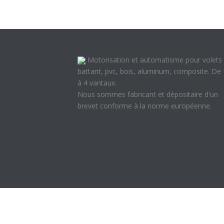
Motorisation et automatisme pour volets
battant, pvc, bois, aluminum, composite. De 
à 4 vantaux.
Nous sommes fabricant et dépositaire d'un
brevet conforme à la norme européenne.