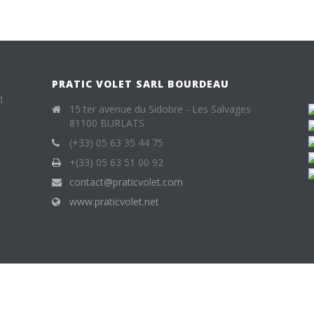
PRATIC VOLET SARL BOURDEAU
1
15 ter avenue du Sidobre - Les Salvages
81100 BURLATS
(+33) 05 63 35 44 75
+(33) 05 63 51 00 92
contact@praticvolet.com
www.praticvolet.net