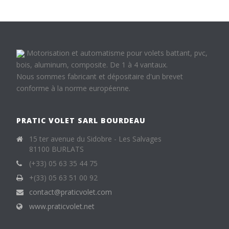
Motorisation et automatisme pour volets battant, pvc,
bois, aluminum, composite. De 1 à 4 vantaux.
Nous sommes fabricant et dépositaire d'un brevet
conforme à la norme européenne.
PRATIC VOLET SARL BOURDEAU
15 ter avenue du Sidobre - Les Salvages
81100 BURLATS
(+33) 05 63 35 44 75
+(33) 05 63 51 00 92
contact@praticvolet.com
www.praticvolet.net